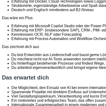
Erfahrung
mit
Docker, Cloud-
Technologien
sowie
Loggin
Strukturierte
,
eigenständige
Arbeitsweise
und
Spaß
dar
Deutsch und Englisch
mindestens
auf B2-Niveau
Das wäre ein Plus
Erfahrung
mit
Microsoft Copilot Studio
oder
der Power Pl
Erfahrung
mit
ERP- (
insbesondere
SAP), CRM-, PIM-
od
Kenntnisse
in OCR, NLP
oder
Forecasting
Erfahrung
mit
Process Automation und Workflow-
Orchest
Das zeichnet dich aus
Du
bist
Entwickler
aus
Leidenschaft
und
baust
gerne
Lö
Du
möchtest
nicht nur AI-Tools
anwenden
sondern
intel
Du
hinterfragst
bestehende
Prozesse
und
findest
Wege,
Du
arbeitest
eigenverantwortlich
und
bringst
eigene
Ide
Das erwartet dich
Die Möglichkeit, den
Einsatz
von KI
bei
einem
internati
Spannende
Projekte
mit
direktem
Einfluss
auf
Unterneh
Viel
Gestaltungsspielraum
,
Verantwortung
und
kurze
En
Ein
motiviertes
und
erfolgreiches
Team, das
offen
zusam
Internationale
Zusammenarbeit in
einem
modernen
und