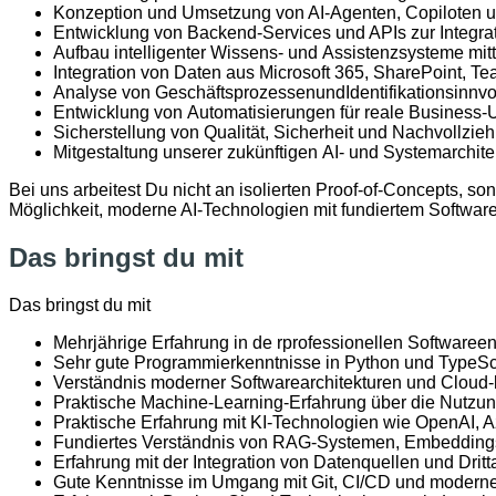
Konzeption
und
Umsetzung
von AI-
Agenten
,
Copiloten
Entwicklung
von Backend-Services und APIs
zur
Integra
Aufbau
intelligenter
Wissens
- und
Assistenzsysteme
mit
Integration von
Daten
aus
Microsoft 365, SharePoint, 
Analyse
von
Geschäftsprozessen
und
Identifikation
sinnvo
Entwicklung
von
Automatisierungen
für
reale
Business-
Sicherstellung
von
Qualität
, Sicherheit und
Nachvollzieh
Mitgestaltung
unserer
zukünftigen
AI- und
Systemarchite
Bei uns arbeitest Du nicht an isolierten Proof-of-Concepts, s
Möglichkeit, moderne AI-Technologien mit fundiertem Software 
Das bringst du mit
Das bringst du mit
Mehrjährige Erfahrung in de r
professionellen
Softwareen
Sehr
gute
Programmierkenntnisse
in Python und TypeSc
Verständnis
moderner
Softwarearchitekturen
und Cloud-
Praktische
Machine-Learning-
Erfahrung
über
die
Nutzu
Praktische
Erfahrung
mit
KI-
Technologien
wie
OpenAI, A
Fundiertes
Verständnis
von RAG-
Systemen
, Embeddings
Erfahrung
mit
der Integration von
Datenquellen
und
Drit
Gute
Kenntnisse
im
Umgang
mit
Git, CI/CD und
modern