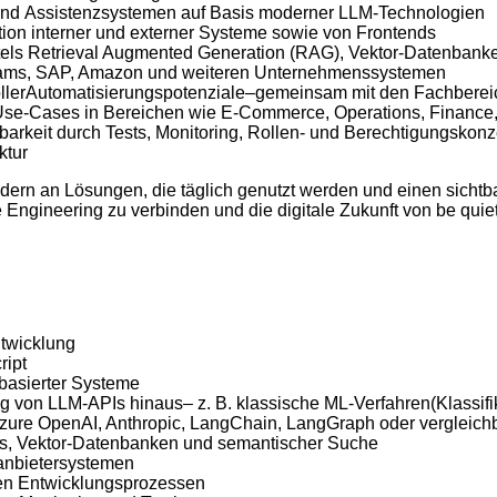
und
Assistenzsystemen
auf Basis moderner LLM-
Technologien
tion
interner
und
externer
Systeme
sowie
von Frontends
tels
Retrieval Augmented Generation (RAG), Vektor-
Datenbank
Teams, SAP, Amazon und
weiteren
Unternehmenssystemen
ller
Automatisierungspotenziale
–
gemeinsam
mit
den
Fachberei
Use-Cases in
Bereichen
wie
E-Commerce, Operations, Financ
barkeit
durch
Tests, Monitoring, Rollen- und
Berechtigungskonz
ktur
ondern an Lösungen, die täglich genutzt werden und einen sicht
Engineering zu verbinden und die digitale Zukunft von be quiet!
twicklung
ript
basierter
Systeme
ng
von LLM-APIs
hinaus
– z. B.
klassische
ML-
Verfahren
(
Klassifi
zure OpenAI, Anthropic,
LangChain
,
LangGraph
oder
vergleic
, Vektor-
Datenbanken
und
semantischer
Suche
tanbietersystemen
en
Entwicklungsprozessen