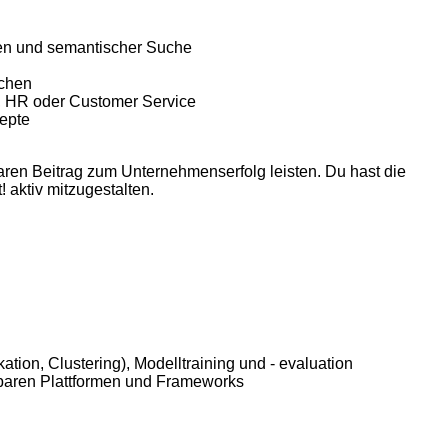
en
und
semantischer
Suche
chen
e, HR
oder
Customer Service
epte
baren Beitrag zum Unternehmenserfolg leisten. Du hast die
 aktiv mitzugestalten.
kation
, Clustering),
Modelltraining
und - evaluation
hbaren
Plattformen
und Frameworks