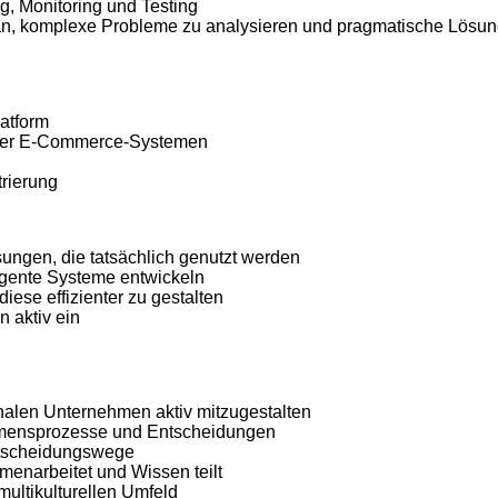
g, Monitoring und Testing
an
,
komplexe
Probleme
zu
analysieren
und
pragmatische
Lösu
atform
er
E-Commerce-
Systemen
rierung
sungen
, die
tatsächlich
genutzt
werden
ligente
Systeme
entwickeln
diese
effizienter
zu
gestalten
en
aktiv
ein
onalen
Unternehmen
aktiv
mitzugestalten
mensprozesse
und
Entscheidungen
tscheidungswege
menarbeitet
und Wissen
teilt
multikulturellen
Umfeld