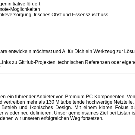
geninitiative
fördert
mote-
Möglichkeiten
nkeversorgung
,
frisches
Obst und
Essenszuschuss
re entwickeln möchtest und AI für Dich ein Werkzeug zur Lösu
 Links zu GitHub-Projekten, technischen Referenzen oder eigen
t.
 Jahren ein führender Anbieter von Premium-PC-Komponenten. 
vertreiben mehr als 130 Mitarbeitende hochwertige Netzteile, K
sen Betrieb und ikonisches Design. Mit einem klaren Fokus au
wieder neu definieren. Unser gemeinsames Ziel bei Listan ist
denen wir unseren erfolgreichen Weg fortsetzen.