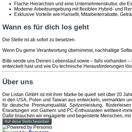
Flache
Hierarchien
und
eine
Unternehmenskultur
, die
Ei
Moderne
Arbeitsumgebung
mit
flexiblen
Hybrid- und Re
Exklusive
Vorteile
wie
Hansefit
,
Mitarbeiterrabatte
,
Geträ
Wann es für dich los geht
Die Stelle ist ab sofort zu besetzen.
Wenn Du gerne Verantwortung übernimmst, nachhaltige Softwa
Bitte sende uns Deinen Lebenslauf sowie – falls vorhanden –
entwickelt hast und wie Du technische Herausforderungen lös
Über uns
Die Listan GmbH ist mit ihrer Marke be quiet! seit über 20
in den USA, Polen und Taiwan aus entwickeln, vermarkten und 
für deutsche Premiumqualität, Spitzenleistung, flüsterlei
Erwartungen von Gamern und PC-Enthusiasten weltweit immer 
Dafür brauchen wir engagierte und begeisterte Menschen, mit 
Auf diese Stelle bewerben